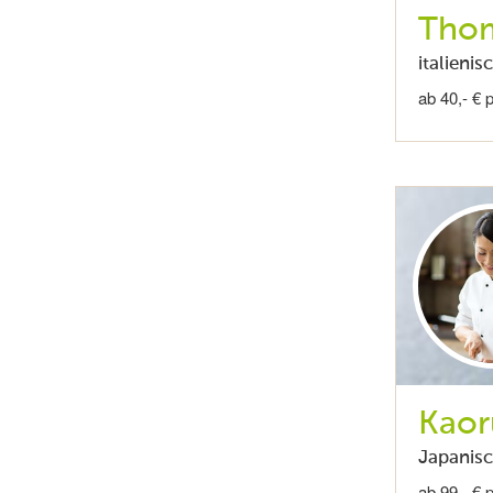
Thom
italienis
ab 40,- € 
Kaor
Japanis
ab 99,- € 