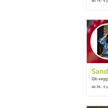
ab 19,- € 
Sand
Ob veggy
ab 34,- € 