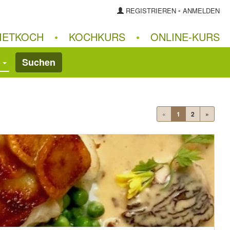
REGISTRIEREN
◦
ANMELDEN
IETKOCH
•
KOCHKURS
•
ONLINE‑KURS
Suchen
«
1
2
»