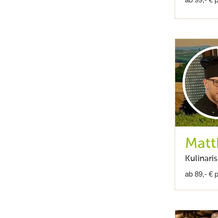
Matt
Kulinari
ab 89,- € 