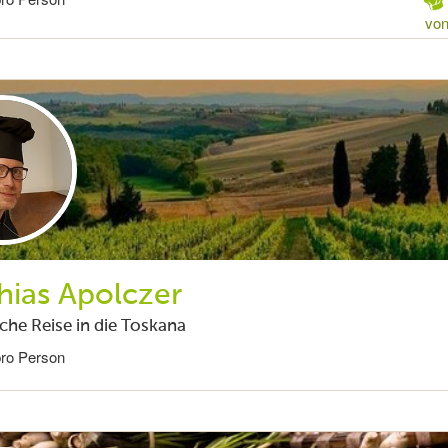
von
hias Apolczer
sche Reise in die Toskana
pro Person