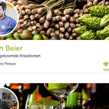
h Beier
eisternde Kreationen
pro Person
von