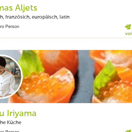
as Aljets
ch, französich, europäisch, latin
pro Person
von
u Iriyama
che Küche
pro Person