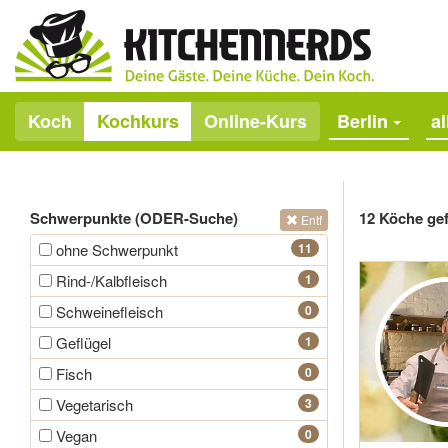
Koch
Kochkurs
Online-Kurs
Berlin
a
Schwerpunkte (ODER-Suche)
12 Köche ge
Entf
ohne Schwerpunkt
11
Rind-/Kalbfleisch
1
Schweinefleisch
0
Geflügel
1
Fisch
0
Vegetarisch
3
Vegan
0