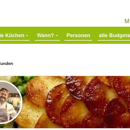
M
lle Küchen
Wann?
alle Budgets
funden