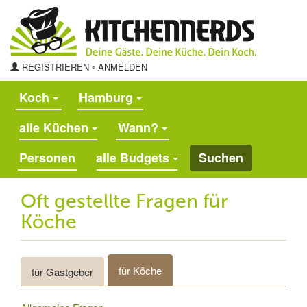
REGISTRIEREN
◦
ANMELDEN
Koch
Hamburg
alle Küchen
Wann?
alle Budgets
Suchen
Oft gestellte Fragen für
Köche
für Köche
für Gastgeber