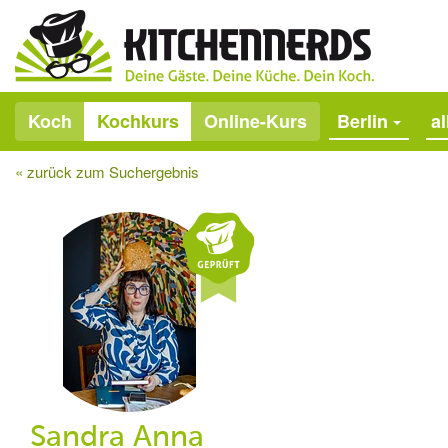
Koch
Kochkurs
Online-Kurs
Berlin
a
« zurück zum Suchergebnis
Sandra Anna