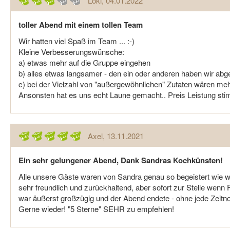
Loki
, 04.01.2022
toller Abend mit einem tollen Team
Wir hatten viel Spaß im Team ... :-)
Kleine Verbesserungswünsche:
a) etwas mehr auf die Gruppe eingehen
b) alles etwas langsamer - den ein oder anderen haben wir abg
c) bei der Vielzahl von "außergewöhnlichen" Zutaten wären meh
Ansonsten hat es uns echt Laune gemacht.. Preis Leistung stim
Axel
, 13.11.2021
Ein sehr gelungener Abend, Dank Sandras Kochkünsten!
Alle unsere Gäste waren von Sandra genau so begeistert wie wir,
sehr freundlich und zurückhaltend, aber sofort zur Stelle wen
war äußerst großzügig und der Abend endete - ohne jede Zeitno
Gerne wieder! "5 Sterne" SEHR zu empfehlen!