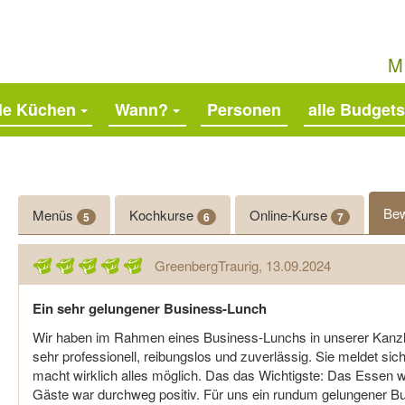
M
lle Küchen
Wann?
alle Budgets
Be
Menüs
Kochkurse
Online-Kurse
5
6
7
GreenbergTraurig
, 13.09.2024
Ein sehr gelungener Business-Lunch
Wir haben im Rahmen eines Business-Lunchs in unserer Kanzl
sehr professionell, reibungslos und zuverlässig. Sie meldet sich
macht wirklich alles möglich. Das das Wichtigste: Das Essen 
Gäste war durchweg positiv. Für uns ein rundum gelungener 