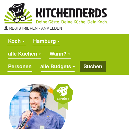
REGISTRIEREN
◦
ANMELDEN
Koch
Hamburg
alle Küchen
Wann?
alle Budgets
Suchen