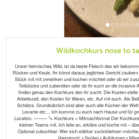
Wildkochkurs nose to ta
Unser heimisches Wild, ist da beste Fleisch das wir bekomm
Rücken und Keule. Ihr könnt daraus jegliches Gericht zaubern 
Stück mit mit zerwirken und kochen möchtet oder ob wir zus
Teilstücke und zubereiten oder ob ihr euch an die invasive
finden genau den Kochkurs den ihr sucht. Die Kosten stelle 
Arbeitszeit, den Kosten für Waren, etc. Auf mit euch. Als Be
Schätze. Grundsätzlich sind aber auch alle Küchen der Welt
Levante etc… Ich komme zu euch nach Hause und für gr
Location. ⸻ 🔪 Kochkurs = Mitmachformat Der Kochkurs ist 
kleinen Teams mit. Ich leite an, erkläre und koche mit –
Optional zubuchbar: Wer sich stärker zurücklehnen möchte,
übernimmt: • Spülen • Aufräumen • Mise