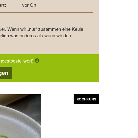
rt:
vor Ort
auer. Wenn wir „nur“ zusammen eine Keule
ürlich was anderes als wenn wir den ...
indestbestellwert)
gen
Vor
KOCHKURS
KOCHKURS
KOCHKURS
KOCHKURS
KOCHKURS
KOCHKURS
KOCHKURS