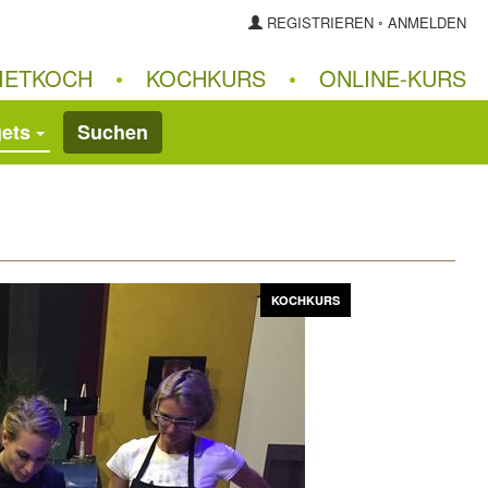
REGISTRIEREN
◦
ANMELDEN
IETKOCH
•
KOCHKURS
•
ONLINE‑KURS
gets
Suchen
Vor
KOCHKURS
KOCHKURS
KOCHKURS
KOCHKURS
KOCHKURS
KOCHKURS
KOCHKURS