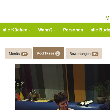
M
alle Küchen
Wann?
alle Bud
Kochkurse
Menüs
Bewertungen
3
12
35
Zurück