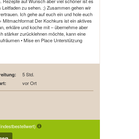
n. Rezepte auf Wunsch aber viel schöner ist es
s Leitfaden zu sehen. ;) Zusammen gehen wir
rtrauen. Ich gehe auf euch ein und hole euch
Mitmachformat Der Kochkurs ist ein aktives
e an, erkläre und koche mit – übernehme aber
 stärker zurücklehnen möchte, kann eine
Aufräumen • Mise en Place Unterstützung
eitung:
5 Std.
rt:
vor Ort
Mindestbestellwert)
gen