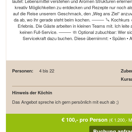
lautet: Lebensmittel verstehen und Aromen Strukturen erlerne
kreativ Möglichkeiten zu entdecken und Rezepte nur noch al
auf die Reise unserem Geschmack, den „Weg ans Ziel“ anzuve
da ab, wo ihr gerade steht beim kochen. ⸻ 🔪 Kochkurs = 
Erlebnis. Die Gäste arbeiten in kleinen Teams mit. Ich leit
keinen Full-Service. ⸻ 🧼 Optional zubuchbar: Wer sich
Servicekraft dazu buchen. Diese übernimmt: • Spülen • 
Personen:
4 bis 22
Zuber
Kursa
Hinweis der Köchin
Das Angebot spreche ich gern persönlich mit euch ab ;)
€ 100,- pro Person
(€ 1.200,- 
Buchung anfra