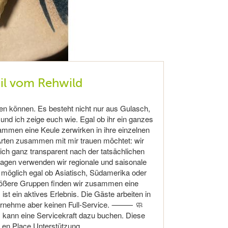
il vom Rehwild
en können. Es besteht nicht nur aus Gulasch,
und ich zeige euch wie. Egal ob ihr ein ganzes
ammen eine Keule zerwirken in ihre einzelnen
 Arten zusammen mit mir trauen möchtet: wir
ich ganz transparent nach der tatsächlichen
ilagen verwenden wir regionale und saisonale
 möglich egal ob Asiatisch, Südamerika oder
ößere Gruppen finden wir zusammen eine
ein aktives Erlebnis. Die Gäste arbeiten in
 übernehme aber keinen Full-Service. ⸻ 🧼
 kann eine Servicekraft dazu buchen. Diese
 en Place Unterstützung