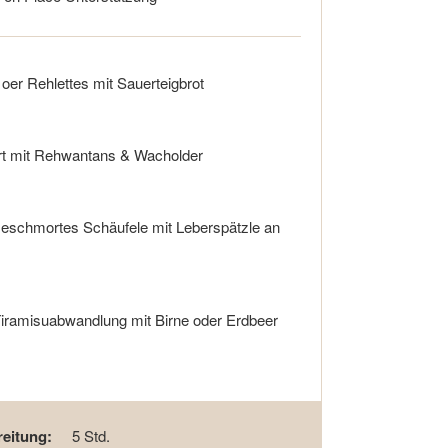
er Rehlettes mit Sauerteigbrot
t mit Rehwantans & Wacholder
eschmortes Schäufele mit Leberspätzle an
iramisuabwandlung mit Birne oder Erdbeer
eitung:
5 Std.