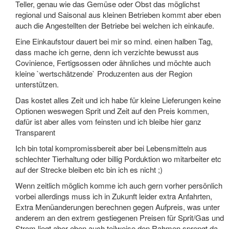
Teller, genau wie das Gemüse oder Obst das möglichst
regional und Saisonal aus kleinen Betrieben kommt aber eben
auch die Angestellten der Betriebe bei welchen ich einkaufe.
Eine Einkaufstour dauert bei mir so mind. einen halben Tag,
dass mache ich gerne, denn ich verzichte bewusst aus
Covinience, Fertigsossen oder ähnliches und möchte auch
kleine `wertschätzende` Produzenten aus der Region
unterstützen.
Das kostet alles Zeit und ich habe für kleine Lieferungen keine
Optionen weswegen Sprit und Zeit auf den Preis kommen,
dafür ist aber alles vom feinsten und ich bleibe hier ganz
Transparent
Ich bin total kompromissbereit aber bei Lebensmitteln aus
schlechter Tierhaltung oder billig Porduktion wo mitarbeiter etc
auf der Strecke bleiben etc bin ich es nicht ;)
Wenn zeitlich möglich komme ich auch gern vorher persönlich
vorbei allerdings muss ich in Zukunft leider extra Anfahrten,
Extra Menüanderungen berechnen gegen Aufpreis, was unter
anderem an den extrem gestiegenen Preisen für Sprit/Gas und
Strom liegt aber eben auch teilweise den Rahmen sprengt da