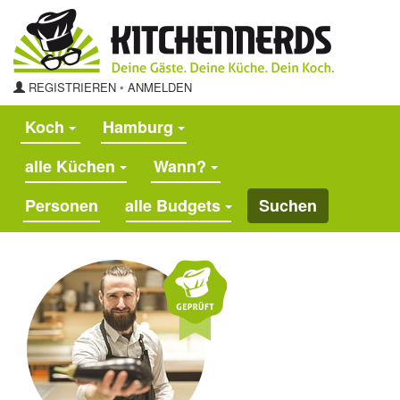
REGISTRIEREN
◦
ANMELDEN
Koch
Hamburg
alle Küchen
Wann?
alle Budgets
Suchen