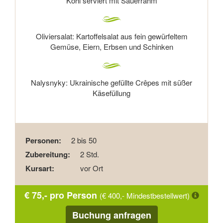
Kohl serviert mit Sauerrahm
Oliviersalat: Kartoffelsalat aus fein gewürfeltem
Gemüse, Eiern, Erbsen und Schinken
Nalysnyky: Ukrainische gefüllte Crêpes mit süßer
Käsefüllung
Personen:
2 bis 50
Zubereitung:
2 Std.
Kursart:
vor Ort
€ 75,- pro Person
(€ 400,- Mindestbestellwert)
Buchung anfragen