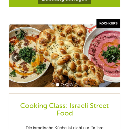
Zurück
Vor
KOCHKURS
KOCHKURS
KOCHKURS
KOCHKURS
KOCHKURS
KOCHKURS
Cooking Class: Israeli Street
Food
Die israelische Küche ist nicht nur für ihre