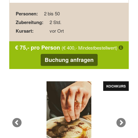
Personen:
2 bis 50
Zubereitung:
2 Std.
Kursart:
vor Ort
€ 75,- pro Person
(€ 400,- Mindestbestellwert)
Buchung anfragen
Zurück
Vor
KOCHKURS
KOCHKURS
KOCHKURS