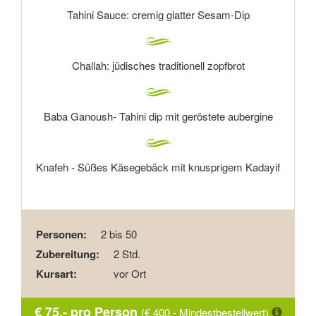
Tahini Sauce: cremig glatter Sesam-Dip
Challah: jüdisches traditionell zopfbrot
Baba Ganoush- Tahini dip mit geröstete aubergine
Knafeh - Süßes Käsegebäck mit knusprigem Kadayif
Personen:
2 bis 50
Zubereitung:
2 Std.
Kursart:
vor Ort
€ 75,- pro Person
(€ 400,- Mindestbestellwert)