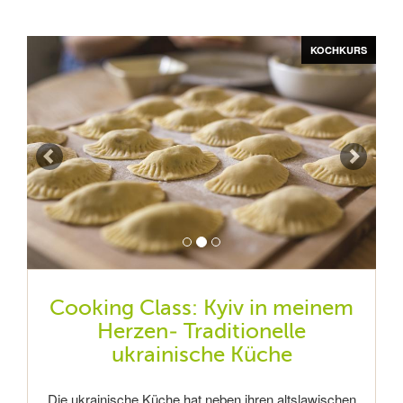
Zurück
Vor
KOCHKURS
KOCHKURS
KOCHKURS
Cooking Class: Kyiv in meinem
Herzen- Traditionelle
ukrainische Küche
Die ukrainische Küche hat neben ihren altslawischen