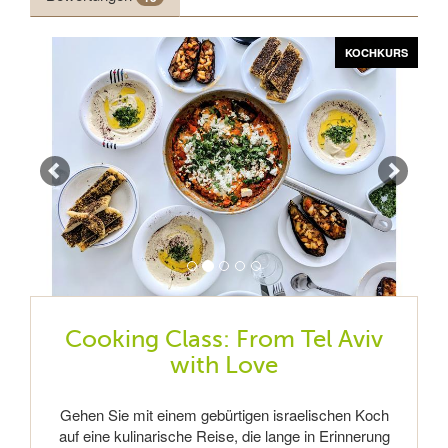
Zurück
Vor
KOCHKURS
KOCHKURS
KOCHKURS
KOCHKURS
KOCHKURS
Cooking Class: From Tel Aviv
with Love
Gehen Sie mit einem gebürtigen israelischen Koch
auf eine kulinarische Reise, die lange in Erinnerung