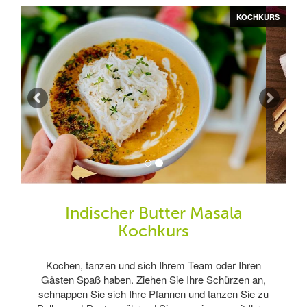
Zurück
Vor
KOCHKURS
KOCHKURS
Indischer Butter Masala
Kochkurs
Kochen, tanzen und sich Ihrem Team oder Ihren
Gästen Spaß haben. Ziehen Sie Ihre Schürzen an,
schnappen Sie sich Ihre Pfannen und tanzen Sie zu