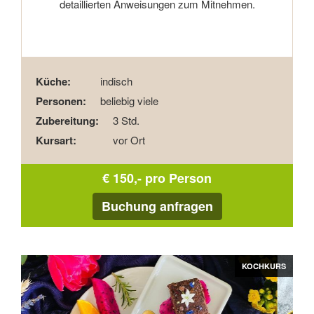
detaillierten Anweisungen zum Mitnehmen.
Küche:
indisch
Personen:
beliebig viele
Zubereitung:
3 Std.
Kursart:
vor Ort
€ 150,- pro Person
Buchung anfragen
Zurück
Vor
KOCHKURS
KOCHKURS