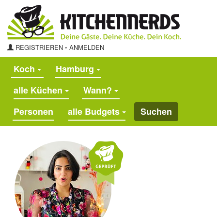
REGISTRIEREN
◦
ANMELDEN
Koch
Hamburg
alle Küchen
Wann?
alle Budgets
Suchen