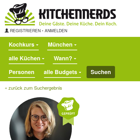
REGISTRIEREN
◦
ANMELDEN
Kochkurs
München
alle Küchen
Wann?
alle Budgets
Suchen
« zurück zum Suchergebnis