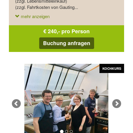
(zzgl. Lebensmitteleinkauf)
(zzgl. Fahrtkosten von Gauting...
mehr anzeigen
€ 240,- pro Person
Buchung anfragen
Zurück
Vor
KOCHKURS
KOCHKURS
KOCHKURS