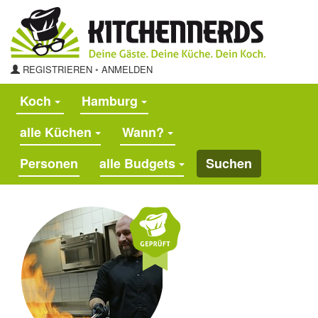
REGISTRIEREN
◦
ANMELDEN
Koch
Hamburg
alle Küchen
Wann?
alle Budgets
Suchen