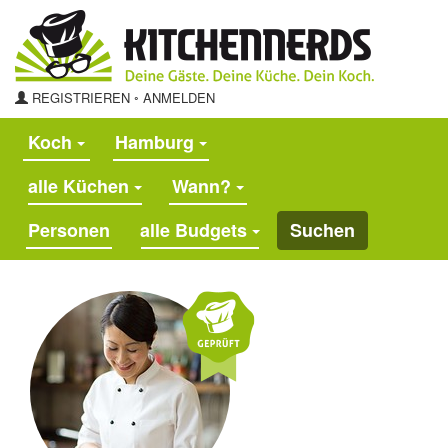
REGISTRIEREN
◦
ANMELDEN
Koch
Hamburg
alle Küchen
Wann?
alle Budgets
Suchen