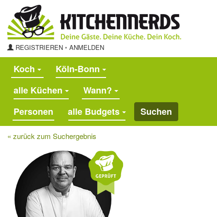
REGISTRIEREN
◦
ANMELDEN
Koch
Köln-Bonn
alle Küchen
Wann?
alle Budgets
Suchen
« zurück zum Suchergebnis