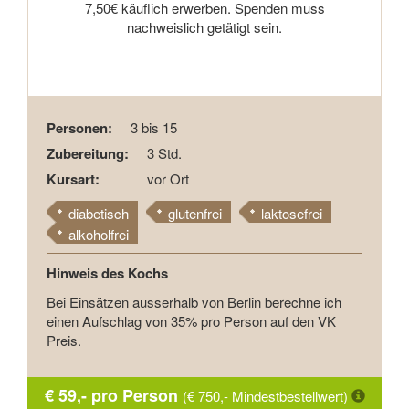
7,50€ käuflich erwerben. Spenden muss
nachweislich getätigt sein.
Personen:
3 bis 15
Zubereitung:
3 Std.
Kursart:
vor Ort
diabetisch
glutenfrei
laktosefrei
alkoholfrei
Hinweis des Kochs
Bei Einsätzen ausserhalb von Berlin berechne ich
einen Aufschlag von 35% pro Person auf den VK
Preis.
€ 59,- pro Person
(€ 750,- Mindestbestellwert)