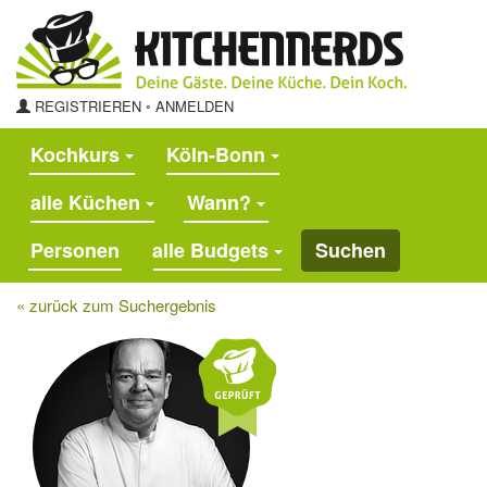
REGISTRIEREN
◦
ANMELDEN
Kochkurs
Köln-Bonn
alle Küchen
Wann?
alle Budgets
Suchen
« zurück zum Suchergebnis