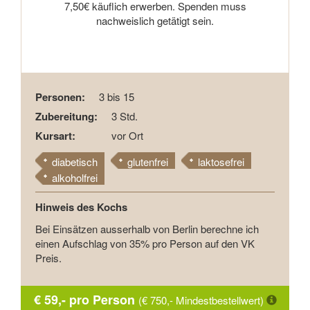
7,50€ käuflich erwerben. Spenden muss
nachweislich getätigt sein.
Personen:
3 bis 15
Zubereitung:
3 Std.
Kursart:
vor Ort
diabetisch
glutenfrei
laktosefrei
alkoholfrei
Hinweis des Kochs
Bei Einsätzen ausserhalb von Berlin berechne ich
einen Aufschlag von 35% pro Person auf den VK
Preis.
€ 59,- pro Person
(€ 750,- Mindestbestellwert)