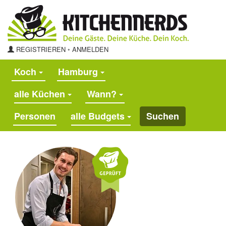
REGISTRIEREN
◦
ANMELDEN
Koch
Hamburg
alle Küchen
Wann?
alle Budgets
Suchen