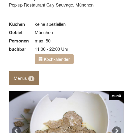
Pop up Restaurant Guy Sauvage, München
Küchen
keine speziellen
Gebiet
München
Personen
max. 50
buchbar
11:00 - 22:00 Uhr
Kochkalender
Menüs
1
Zurück
Vor
MENÜ
MENÜ
MENÜ