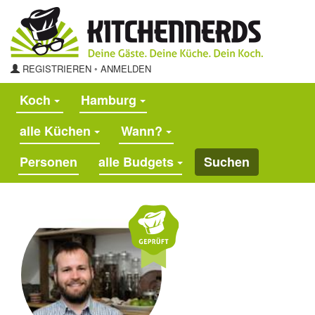
REGISTRIEREN
◦
ANMELDEN
Koch
Hamburg
alle Küchen
Wann?
alle Budgets
Suchen