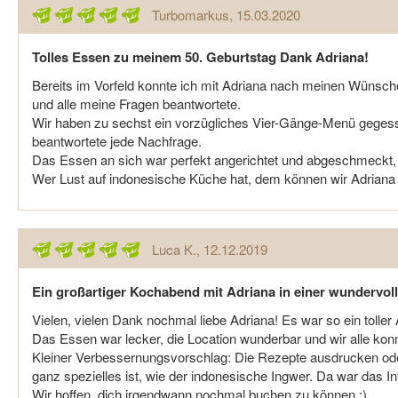
Turbomarkus
, 15.03.2020
Tolles Essen zu meinem 50. Geburtstag Dank Adriana!
Bereits im Vorfeld konnte ich mit Adriana nach meinen Wünsch
und alle meine Fragen beantwortete.
Wir haben zu sechst ein vorzügliches Vier-Gänge-Menü gegesse
beantwortete jede Nachfrage.
Das Essen an sich war perfekt angerichtet und abgeschmeckt, n
Wer Lust auf indonesische Küche hat, dem können wir Adrian
Luca K.
, 12.12.2019
Ein großartiger Kochabend mit Adriana in einer wundervol
Vielen, vielen Dank nochmal liebe Adriana! Es war so ein toller 
Das Essen war lecker, die Location wunderbar und wir alle kon
Kleiner Verbessernungsvorschlag: Die Rezepte ausdrucken ode
ganz spezielles ist, wie der indonesische Ingwer. Da war das In
Wir hoffen, dich irgendwann nochmal buchen zu können :)