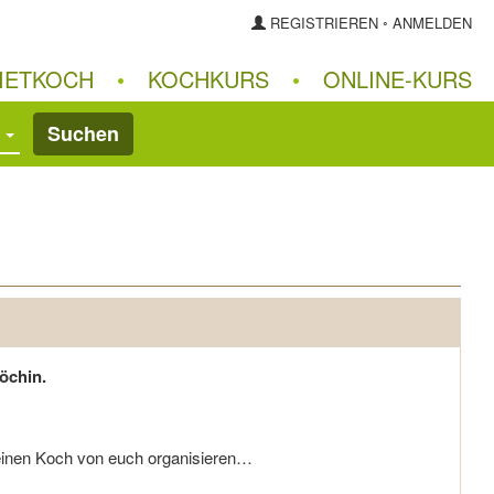
REGISTRIEREN
◦
ANMELDEN
IETKOCH
•
KOCHKURS
•
ONLINE‑KURS
Suchen
öchin.
l einen Koch von euch organisieren…