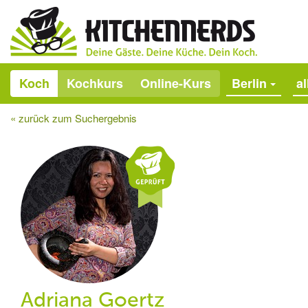
Koch
Kochkurs
Online-Kurs
Berlin
a
« zurück zum Suchergebnis
Adriana Goertz