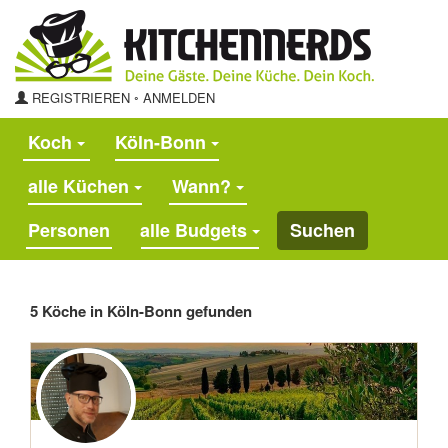
REGISTRIEREN
◦
ANMELDEN
Koch
Köln-Bonn
alle Küchen
Wann?
alle Budgets
Suchen
5 Köche in Köln-Bonn gefunden